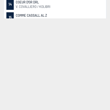
COEUR D'OR DRL
14
V. COVALLIERO / KOLIBRI
COMME CASSALL AL Z
15
V. CASALLCO / COMME IL FAUT
CONCUBINO
16
V. CONTHARGOS / CORLAND
CALIFORNIA SUN
17
V. COCKTAIL DE TALMA / ARMITAGE
RASPBERRY VON DER SÖHR
18
V. ECHO VAN´T SPIEVELD / DIAMANT DE SEMILLY SF
QUEEN-BLUE
19
V. CHARTHAGO BLUE OLD / QUIDAM DE REVEL
HOKUSPOKUS
20
V. HERNANDEZ TN / CLINTON II
ARMANI VAN DE FRUITKORF
21
V. ZIROCCO BLUE VDL / CABRIO VD HEFFINCK
VINCENT