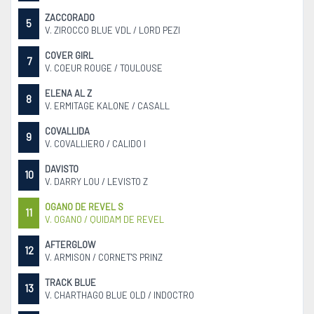
ZACCORADO
5
V. ZIROCCO BLUE VDL / LORD PEZI
COVER GIRL
7
V. COEUR ROUGE / TOULOUSE
ELENA AL Z
8
V. ERMITAGE KALONE / CASALL
COVALLIDA
9
V. COVALLIERO / CALIDO I
DAVISTO
10
V. DARRY LOU / LEVISTO Z
OGANO DE REVEL S
11
V. OGANO / QUIDAM DE REVEL
AFTERGLOW
12
V. ARMISON / CORNET'S PRINZ
TRACK BLUE
13
V. CHARTHAGO BLUE OLD / INDOCTRO