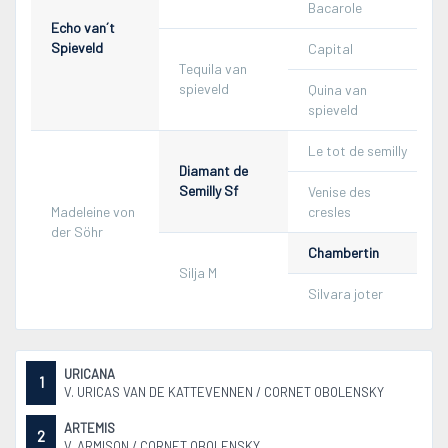
Bacarole
Echo van´t
Spieveld
Capital
Tequila van
spieveld
Quina van
spieveld
Le tot de semilly
Diamant de
Semilly Sf
Venise des
Madeleine von
cresles
der Söhr
Chambertin
Silja M
Silvara joter
URICANA
1
V. URICAS VAN DE KATTEVENNEN / CORNET OBOLENSKY
ARTEMIS
2
V. ARMISON / CORNET OBOLENSKY