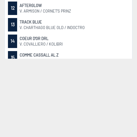
AFTERGLOW
12
V. ARMISON / CORNET'S PRINZ
TRACK BLUE
13
V. CHARTHAGO BLUE OLD / INDOCTRO
COEUR D'OR DRL
14
V. COVALLIERO / KOLIBRI
COMME CASSALL AL Z
15
V. CASALLCO / COMME IL FAUT
CONCUBINO
16
V. CONTHARGOS / CORLAND
CALIFORNIA SUN
17
V. COCKTAIL DE TALMA / ARMITAGE
RASPBERRY VON DER SÖHR
18
V. ECHO VAN´T SPIEVELD / DIAMANT DE SEMILLY SF
QUEEN-BLUE
19
V. CHARTHAGO BLUE OLD / QUIDAM DE REVEL