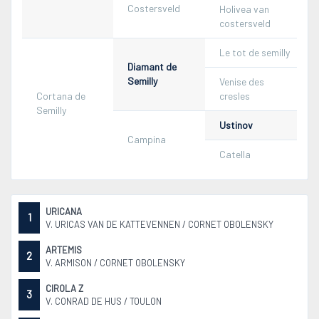
Costersveld
Holivea van
costersveld
Le tot de semilly
Diamant de
Semilly
Venise des
Cortana de
cresles
Semilly
Ustinov
Campina
Catella
URICANA
1
V. URICAS VAN DE KATTEVENNEN / CORNET OBOLENSKY
ARTEMIS
2
V. ARMISON / CORNET OBOLENSKY
CIROLA Z
3
V. CONRAD DE HUS / TOULON