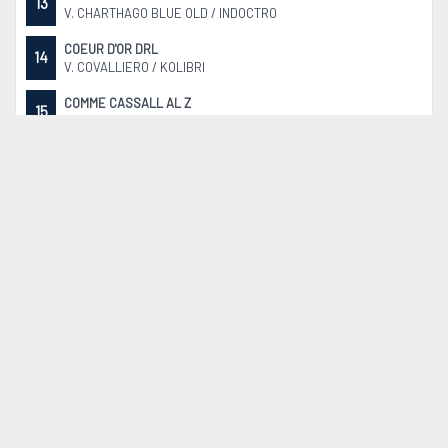
13
V. CHARTHAGO BLUE OLD / INDOCTRO
COEUR D'OR DRL
14
V. COVALLIERO / KOLIBRI
COMME CASSALL AL Z
15
V. CASALLCO / COMME IL FAUT
CONCUBINO
16
V. CONTHARGOS / CORLAND
CALIFORNIA SUN
17
V. COCKTAIL DE TALMA / ARMITAGE
RASPBERRY VON DER SÖHR
18
V. ECHO VAN´T SPIEVELD / DIAMANT DE SEMILLY SF
QUEEN-BLUE
19
V. CHARTHAGO BLUE OLD / QUIDAM DE REVEL
HOKUSPOKUS
20
V. HERNANDEZ TN / CLINTON II
ARMANI VAN DE FRUITKORF
21
V. ZIROCCO BLUE VDL / CABRIO VD HEFFINCK