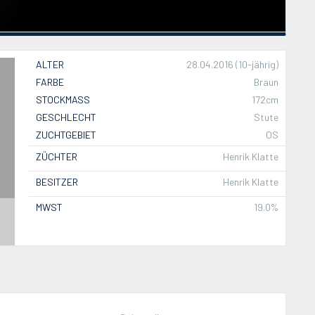
ALTER
28.04.2016 (10-jährig)
FARBE
Braun
STOCKMASS
172cm
GESCHLECHT
Stute
ZUCHTGEBIET
OS
ZÜCHTER
Henrik Klatte
BESITZER
Henrik Klatte
MWST
19.0%