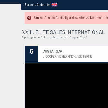
Sprache ändern in
Um zur Ansicht für die Hybrid-Auktion zu kommen, klick
XXIII. ELITE SALES INTERNATIONAL
Springpferde Auktion Samstag 26. August 2023
6
COSTA RICA
v. COOPER VD HEFFINCK / ZISTERNE