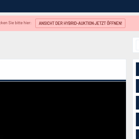
en Sie bitte hier:
ANSICHT DER HYBRID-AUKTION JETZT ÖFFNEN!