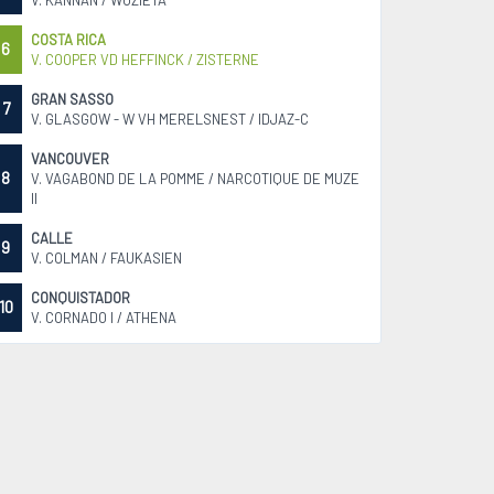
V. KANNAN / WOZIETA
COSTA RICA
6
V. COOPER VD HEFFINCK / ZISTERNE
GRAN SASSO
7
V. GLASGOW - W VH MERELSNEST / IDJAZ-C
VANCOUVER
8
V. VAGABOND DE LA POMME / NARCOTIQUE DE MUZE
II
CALLE
9
V. COLMAN / FAUKASIEN
CONQUISTADOR
10
V. CORNADO I / ATHENA